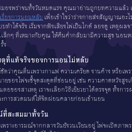
 สมองพร่าจนทั้งวันหมดแรง คุณมาอ่านถูกบทความแล้ว
งเรื่องการนอนหลับ
เพื่อเข้าใจว่าร่างกายส่งสัญญาณอะ
บทำได้จริง เริ่มจากฟังเสียงไพ่เป็นไกด์ ลองดู เหตุผลจา
นเล็กๆ ที่เหมาะกับคุณ ให้คืนค่ำกลับมามีความสุข นอนหล
ั้ง
หตุที่แท้จริงของการนอนไม่หลับ
้ชัดว่าคุณตื่นเพราะกาแฟ ความเครียด งานค้าง หรือเพร
มายของไพ่จะชี้จุดสะดุดที่ซ่อนอยู่ เช่น ความคาดหวังสูง
ต้นตอของสาเหตุ เราจะเลือกวิธีเยียวยาได้ตรงจุด ทั้งการ
และการสวดมนต์ให้จิตผ่อนคลายก่อนเข้านอน
์ที่สะสมมาทั้งวัน
ราะอารมณ์จากกลางวันยังวนเวียนอยู่ ไพ่จะเปิดภาพรวมน