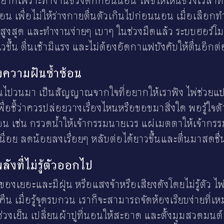
กเพราะทำงานช่วงดึกก่อนนอน ไพ่ชี้ให้เห็นช่วงเวลาท
่อน เพื่อไม่ให้ร่างกายตื่นตัวเกินไปก่อนนอน เมื่อเลือ
งสูงสุด และทำงานง่ายๆ เบาๆ ในช่วงมืดแล้ว ระบบฮอร
วขึ้น ตื่นเช้ามีแรง และไม่ต้องอัดกาแฟบังคับให้ตื่นอีกต
ถึงความฝันซ้ำซ้อน
ๆ วนไปวนมา เป็นสัญญาณจากใจที่อยากให้เราฟัง ไพ่ช่
ื่อชี้ว่าควรปล่อยวางเรื่องไหนหรือขอขมาสิ่งใด พอรู้ใจต
น เช่น กรวดน้ำให้เจ้ากรรมนายเวร แผ่เมตตาให้เจ้ากรร
นื่อย ลดน้อยลงเรื่อยๆ หลับต่อได้ยาวขึ้นและตื่นมาสดชื่
ลังที่ไม่รู้ตัวออกไป
องเยอะและมีฝุ่น หรือแสงจ้าหรือเสียงดังโดยไม่รู้ตัว ไพ
น เมื่อรู้จุดรบกวน เราก็จะสามารถจัดห้องเรียบง่ายที่
ช่วงเย็น เปลี่ยนผ้าปูที่นอนให้สะอาด และตั้งมุมสวดมนต