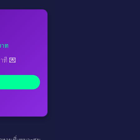
บาท
าที 💌