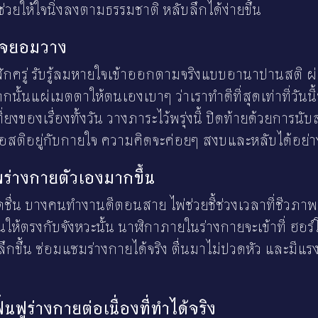
ยให้ใจนิ่งลงตามธรรมชาติ หลับลึกได้ง่ายขึ้น
้ใจยอมวาง
งสักครู่ รับรู้ลมหายใจเข้าออกตามจริงแบบอานาปานสติ ผ่
ั้นแผ่เมตตาให้ตนเองเบาๆ ว่าเราทำดีที่สุดเท่าที่วันนี้
่ยงของเรื่องทั้งวัน วางภาระไว้พรุ่งนี้ ปิดท้ายด้วยการ
ื่อสติอยู่กับกายใจ ความคิดจะค่อยๆ สงบและหลับได้อย่
าพร่างกายตัวเองมากขึ้น
ดชื่น บางคนทำงานดีตอนสาย ไพ่ช่วยชี้ช่วงเวลาที่ชีวภาพเร
ให้ตรงกับจังหวะนั้น นาฬิกาภายในร่างกายจะเข้าที่ ฮอร์โ
ลึกขึ้น ซ่อมแซมร่างกายได้จริง ตื่นมาไม่ปวดหัว และมีแร
นฟูร่างกายต่อเนื่องที่ทำได้จริง