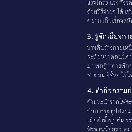
แรงโกรธ แรงกังวล 
ด้วยวิธีง่ายๆ ได้ 
คลาย เก็บเรื่องหนัก
3. รู้จักเสียง
บางคืนร่างกายเหนื
สะท้อนว่าตอนนี้ค
มา พอรู้ว่าควรพักก
สวดมนต์สั้นๆ ให้
4. ทำกิจกรรมก
คำแนะนำจากไพ่จะช
กับการจุดธูปสวดม
เมื่อทำซ้ำทุกคืน
ฟุ้งซ่านน้อยลง ล