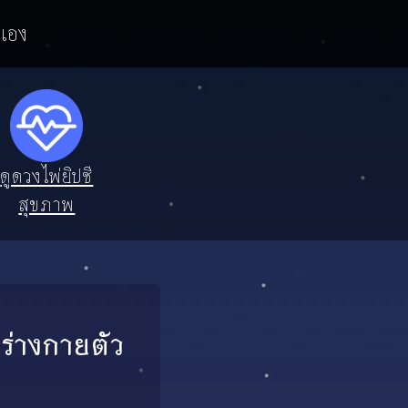
วเอง
ดูดวงไพ่ยิปซี
สุขภาพ
จร่างกายตัว