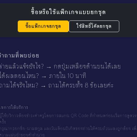
ซื้อหรือใช้แพ็กเกจแบบยกชุด
ซื้อแพ็กเกจยกชุด
ใช้สิทธิ์โค้ดยกชุด
คำถามที่พบบ่อย
จ่ายแล้วแจ้งยังไง? → กดปุ่มเหลืองด้านบนได้เลย
ได้ผลตอนไหน? → ภายใน 10 นาที
ถามได้จริงไหม? → ถามได้ครบทั้ง 8 ข้อเลยค่ะ
นไขการให้บริการ
ผู้ใช้บริการต้องชำระค่าครูโดยการสแกน QR Code ที่กำหนดก่อนเริ่มการดูดวง
ครั้ง
กรุณากรอกชื่อ-นามสกุล และวันเดือนปีเกิดของท่านให้ครบถ้วนและถูกต้อง เพื
ความแม่นยำของคำทำนาย