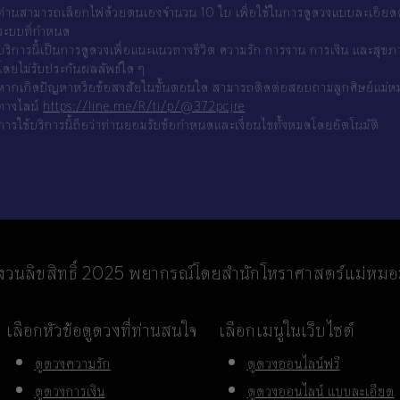
ท่านสามารถเลือกไพ่ด้วยตนเองจำนวน 10 ใบ เพื่อใช้ในการดูดวงแบบละเอีย
ระบบที่กำหนด
บริการนี้เป็นการดูดวงเพื่อแนะแนวทางชีวิต ความรัก การงาน การเงิน และสุข
โดยไม่รับประกันผลลัพธ์ใด ๆ
หากเกิดปัญหาหรือข้อสงสัยในขั้นตอนใด สามารถติดต่อสอบถามลูกศิษย์แม่ห
ทางไลน์
https://line.me/R/ti/p/@372pcjre
การใช้บริการนี้ถือว่าท่านยอมรับข้อกำหนดและเงื่อนไขทั้งหมดโดยอัตโนมัติ
วนลิขสิทธิ์ 2025 พยากรณ์โดยสำนักโหราศาสตร์แม่หม
เลือกหัวข้อดูดวงที่ท่านสนใจ
เลือกเมนูในเว็บไซต์
ดูดวงความรัก
ดูดวงออนไลน์ฟรี
ดูดวงการเงิน
ดูดวงออนไลน์ แบบละเอียด