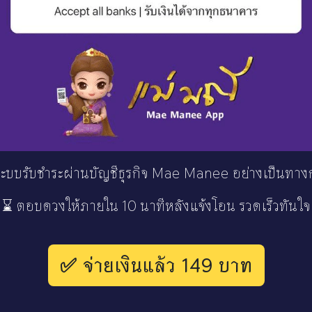
 ระบบรับชำระผ่านบัญชีธุรกิจ Mae Manee อย่างเป็นทาง
⌛ ตอบดวงให้ภายใน 10 นาทีหลังแจ้งโอน รวดเร็วทันใจ
✅ จ่ายเงินแล้ว 149 บาท