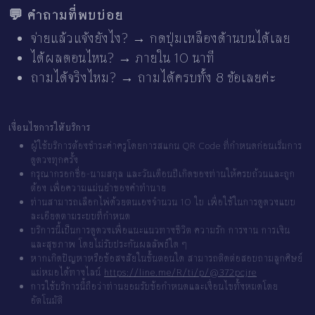
💬 คำถามที่พบบ่อย
จ่ายแล้วแจ้งยังไง? → กดปุ่มเหลืองด้านบนได้เลย
ได้ผลตอนไหน? → ภายใน 10 นาที
ถามได้จริงไหม? → ถามได้ครบทั้ง 8 ข้อเลยค่ะ
เงื่อนไขการให้บริการ
ผู้ใช้บริการต้องชำระค่าครูโดยการสแกน QR Code ที่กำหนดก่อนเริ่มการ
ดูดวงทุกครั้ง
กรุณากรอกชื่อ-นามสกุล และวันเดือนปีเกิดของท่านให้ครบถ้วนและถูก
ต้อง เพื่อความแม่นยำของคำทำนาย
ท่านสามารถเลือกไพ่ด้วยตนเองจำนวน 10 ใบ เพื่อใช้ในการดูดวงแบบ
ละเอียดตามระบบที่กำหนด
บริการนี้เป็นการดูดวงเพื่อแนะแนวทางชีวิต ความรัก การงาน การเงิน
และสุขภาพ โดยไม่รับประกันผลลัพธ์ใด ๆ
หากเกิดปัญหาหรือข้อสงสัยในขั้นตอนใด สามารถติดต่อสอบถามลูกศิษย์
แม่หมอได้ทางไลน์
https://line.me/R/ti/p/@372pcjre
การใช้บริการนี้ถือว่าท่านยอมรับข้อกำหนดและเงื่อนไขทั้งหมดโดย
อัตโนมัติ