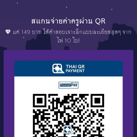
สแกนจ่ายค่าครูผ่าน QR
💖 แค่ 149 บาท ได้คำตอบเจาะลึกแบบละเอียดสุดๆ จาก
ไพ่ 10 ใบ!