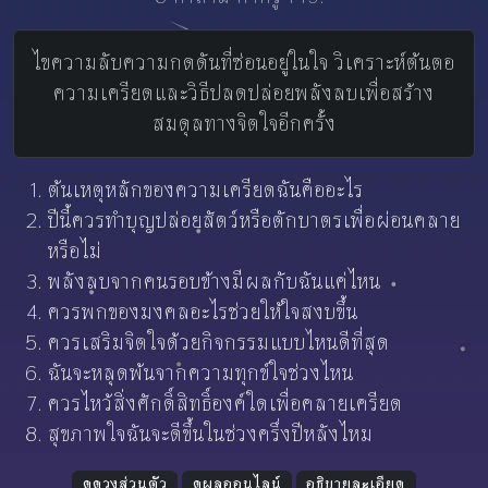
ไขความลับความกดดันที่ซ่อนอยู่ในใจ วิเคราะห์ต้นตอ
ความเครียดและวิธีปลดปล่อยพลังลบเพื่อสร้าง
สมดุลทางจิตใจอีกครั้ง
ต้นเหตุหลักของความเครียดฉันคืออะไร
ปีนี้ควรทำบุญปล่อยสัตว์หรือตักบาตรเพื่อผ่อนคลาย
หรือไม่
พลังลบจากคนรอบข้างมีผลกับฉันแค่ไหน
ควรพกของมงคลอะไรช่วยให้ใจสงบขึ้น
ควรเสริมจิตใจด้วยกิจกรรมแบบไหนดีที่สุด
ฉันจะหลุดพ้นจากความทุกข์ใจช่วงไหน
ควรไหว้สิ่งศักดิ์สิทธิ์องค์ใดเพื่อคลายเครียด
สุขภาพใจฉันจะดีขึ้นในช่วงครึ่งปีหลังไหม
ดูดวงส่วนตัว
ดูผลออนไลน์
อธิบายละเอียด