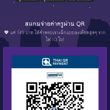
สแกนจ่ายค่าครูผ่าน QR
💖 แค่ 149 บาท ได้คำตอบเจาะลึกแบบละเอียดสุดๆ จาก
ไพ่ 10 ใบ!