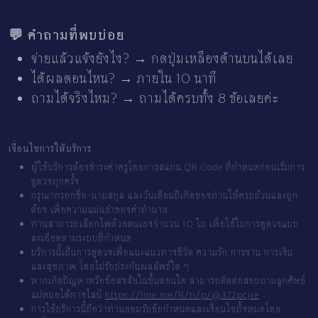
💬 คำถามที่พบบ่อย
จ่ายแล้วแจ้งยังไง? → กดปุ่มเหลืองด้านบนได้เลย
ได้ผลตอนไหน? → ภายใน 10 นาที
ถามได้จริงไหม? → ถามได้ครบทั้ง 8 ข้อเลยค่ะ
เงื่อนไขการให้บริการ
ผู้ใช้บริการต้องชำระค่าครูโดยการสแกน QR Code ที่กำหนดก่อนเริ่มการ
ดูดวงทุกครั้ง
กรุณากรอกชื่อ-นามสกุล และวันเดือนปีเกิดของท่านให้ครบถ้วนและถูก
ต้อง เพื่อความแม่นยำของคำทำนาย
ท่านสามารถเลือกไพ่ด้วยตนเองจำนวน 10 ใบ เพื่อใช้ในการดูดวงแบบ
ละเอียดตามระบบที่กำหนด
บริการนี้เป็นการดูดวงเพื่อแนะแนวทางชีวิต ความรัก การงาน การเงิน
และสุขภาพ โดยไม่รับประกันผลลัพธ์ใด ๆ
หากเกิดปัญหาหรือข้อสงสัยในขั้นตอนใด สามารถติดต่อสอบถามลูกศิษย์
แม่หมอได้ทางไลน์
https://line.me/R/ti/p/@372pcjre
การใช้บริการนี้ถือว่าท่านยอมรับข้อกำหนดและเงื่อนไขทั้งหมดโดย