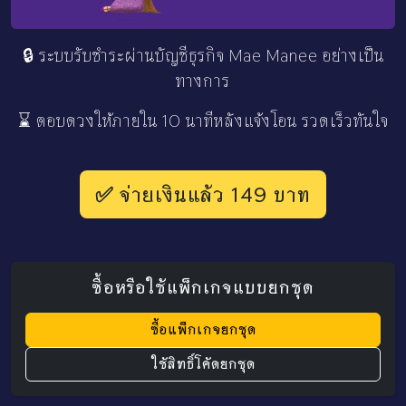
🔒 ระบบรับชำระผ่านบัญชีธุรกิจ Mae Manee อย่างเป็น
ทางการ
⌛ ตอบดวงให้ภายใน 10 นาทีหลังแจ้งโอน รวดเร็วทันใจ
✅ จ่ายเงินแล้ว 149 บาท
ซื้อหรือใช้แพ็กเกจแบบยกชุด
ซื้อแพ็กเกจยกชุด
ใช้สิทธิ์โค้ดยกชุด