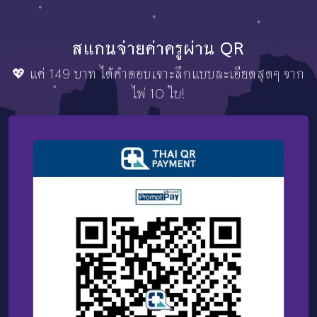
สแกนจ่ายค่าครูผ่าน QR
💖 แค่ 149 บาท ได้คำตอบเจาะลึกแบบละเอียดสุดๆ จาก
ไพ่ 10 ใบ!