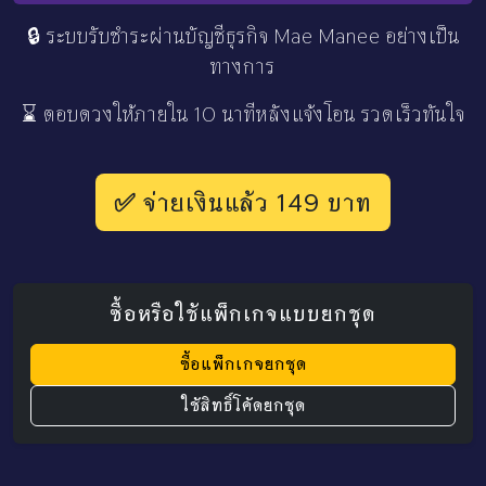
🔒 ระบบรับชำระผ่านบัญชีธุรกิจ Mae Manee อย่างเป็น
ทางการ
⌛ ตอบดวงให้ภายใน 10 นาทีหลังแจ้งโอน รวดเร็วทันใจ
✅ จ่ายเงินแล้ว 149 บาท
ซื้อหรือใช้แพ็กเกจแบบยกชุด
ซื้อแพ็กเกจยกชุด
ใช้สิทธิ์โค้ดยกชุด