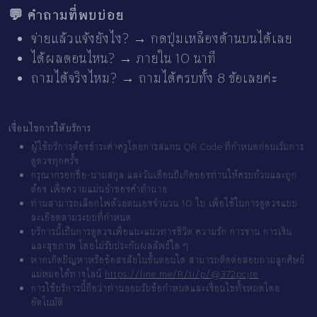
💬 คำถามที่พบบ่อย
จ่ายแล้วแจ้งยังไง? → กดปุ่มเหลืองด้านบนได้เลย
ได้ผลตอนไหน? → ภายใน 10 นาที
ถามได้จริงไหม? → ถามได้ครบทั้ง 8 ข้อเลยค่ะ
เงื่อนไขการให้บริการ
ผู้ใช้บริการต้องชำระค่าครูโดยการสแกน QR Code ที่กำหนดก่อนเริ่มการ
ดูดวงทุกครั้ง
กรุณากรอกชื่อ-นามสกุล และวันเดือนปีเกิดของท่านให้ครบถ้วนและถูก
ต้อง เพื่อความแม่นยำของคำทำนาย
ท่านสามารถเลือกไพ่ด้วยตนเองจำนวน 10 ใบ เพื่อใช้ในการดูดวงแบบ
ละเอียดตามระบบที่กำหนด
บริการนี้เป็นการดูดวงเพื่อแนะแนวทางชีวิต ความรัก การงาน การเงิน
และสุขภาพ โดยไม่รับประกันผลลัพธ์ใด ๆ
หากเกิดปัญหาหรือข้อสงสัยในขั้นตอนใด สามารถติดต่อสอบถามลูกศิษย์
แม่หมอได้ทางไลน์
https://line.me/R/ti/p/@372pcjre
การใช้บริการนี้ถือว่าท่านยอมรับข้อกำหนดและเงื่อนไขทั้งหมดโดย
อัตโนมัติ