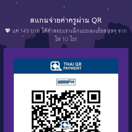
สแกนจ่ายค่าครูผ่าน QR
💖 แค่ 149 บาท ได้คำตอบเจาะลึกแบบละเอียดสุดๆ จาก
ไพ่ 10 ใบ!