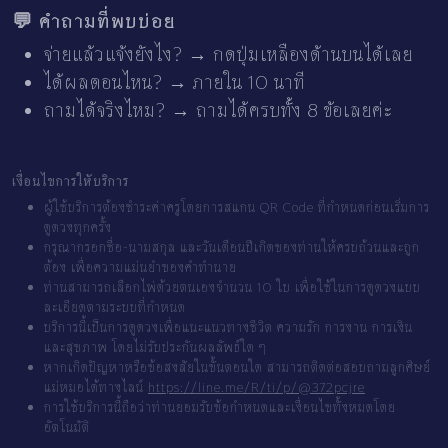
💬 คำถามที่พบบ่อย
จ่ายแล้วแจ้งยังไง? → กดปุ่มเหลืองด้านบนได้เลย
ได้ผลตอนไหน? → ภายใน 10 นาที
ถามได้จริงไหม? → ถามได้ครบทั้ง 8 ข้อเลยค่ะ
เงื่อนไขการให้บริการ
ผู้ใช้บริการต้องชำระค่าครูโดยการสแกน QR Code ที่กำหนดก่อนเริ่มการ
ดูดวงทุกครั้ง
กรุณากรอกชื่อ-นามสกุล และวันเดือนปีเกิดของท่านให้ครบถ้วนและถูก
ต้อง เพื่อความแม่นยำของคำทำนาย
ท่านสามารถเลือกไพ่ด้วยตนเองจำนวน 10 ใบ เพื่อใช้ในการดูดวงแบบ
ละเอียดตามระบบที่กำหนด
บริการนี้เป็นการดูดวงเพื่อแนะแนวทางชีวิต ความรัก การงาน การเงิน
และสุขภาพ โดยไม่รับประกันผลลัพธ์ใด ๆ
หากเกิดปัญหาหรือข้อสงสัยในขั้นตอนใด สามารถติดต่อสอบถามลูกศิษย์
แม่หมอได้ทางไลน์
https://line.me/R/ti/p/@372pcjre
การใช้บริการนี้ถือว่าท่านยอมรับข้อกำหนดและเงื่อนไขทั้งหมดโดย
อัตโนมัติ