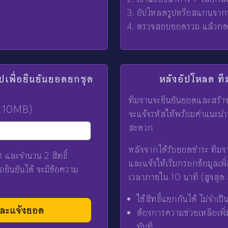
อัปโหลดรูปหรือสแกนจาก
ตรวจสอบยอดรวม แล้วกดย
ิปเพื่อยืนยันยอดยกชุด
หลังอัปโหลด ท
ทีมงานจะยืนยันยอดและสร้าง
≤ 10MB)
จะแจ้งรหัสให้พร้อมคำแนะนำการใ
สะดวก
หลังจากได้รับยอดชำระ ทีมง
และจำนวน 2 สิทธิ์
และแจ้งให้เริ่มกรอกข้อมูลเ
ยืนยันได้ จะมีข้อความ
เวลาภายใน 10 นาที (สูงสุด 
ใช้สิทธิ์แยกกันได้ ไม่จำเป
และแจ้งยอด
ต้องการความช่วยเหลือเพิ่
ทันที