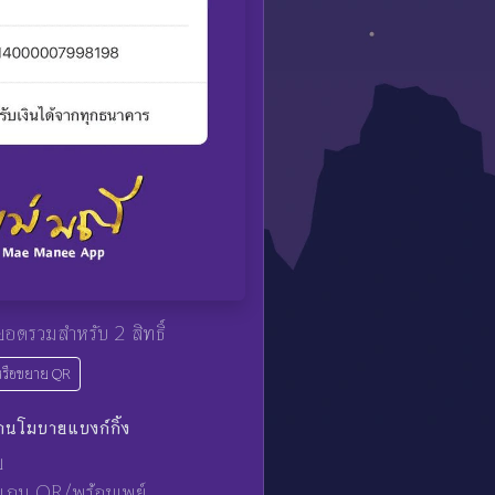
อดรวมสำหรับ 2 สิทธิ์
หรือขยาย QR
่านโมบายแบงก์กิ้ง
ย
สแกน QR/พร้อมเพย์