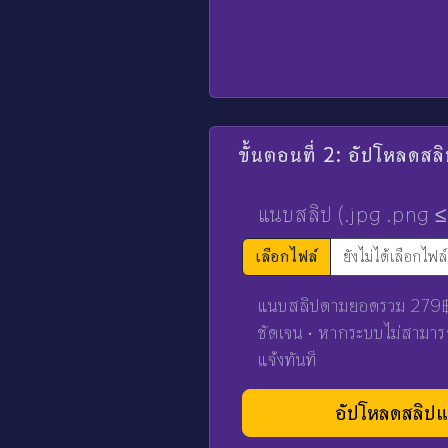
ขั้นตอนที่ 2: อัปโหลดสล
แนบสลิป (.jpg .png 
เลือกไฟล์
ยังไม่ได้เลือกไฟล์
แนบสลิปตามยอดรวม 279฿ 
ชัดเจน • หากระบบไม่สามารถ
แจ้งทันที
อัปโหลดสลิป