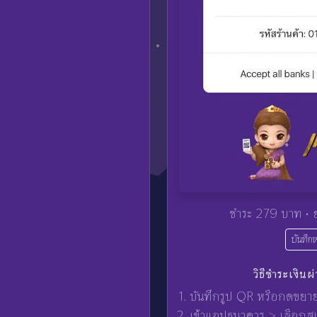
ชำระ 279 บาท • ย
บันทึก
วิธีชำระเงินผ
บันทึกรูป QR หรือกดขยา
เข้าแอปธนาคาร > เลือก