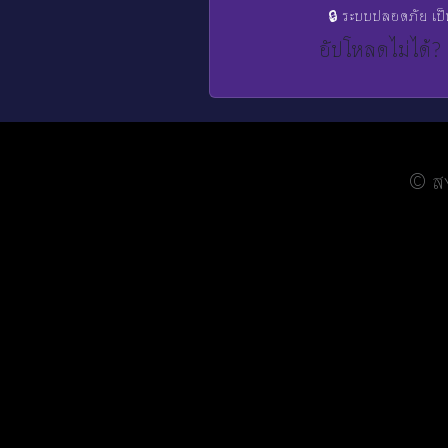
🔒 ระบบปลอดภัย เป
อัปโหลดไม่ได้?
© สง