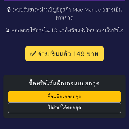
🔒 ระบบรับชำระผ่านบัญชีธุรกิจ Mae Manee อย่างเป็น
ทางการ
⌛ ตอบดวงให้ภายใน 10 นาทีหลังแจ้งโอน รวดเร็วทันใจ
✅ จ่ายเงินแล้ว 149 บาท
ซื้อหรือใช้แพ็กเกจแบบยกชุด
ซื้อแพ็กเกจยกชุด
ใช้สิทธิ์โค้ดยกชุด