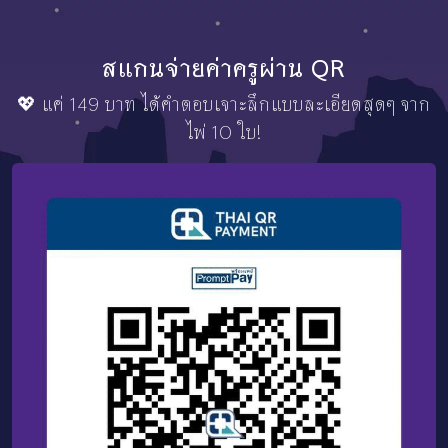
สแกนจ่ายค่าครูผ่าน QR
💖 แค่ 149 บาท ได้คำตอบเจาะลึกแบบละเอียดสุดๆ จาก
ไพ่ 10 ใบ!