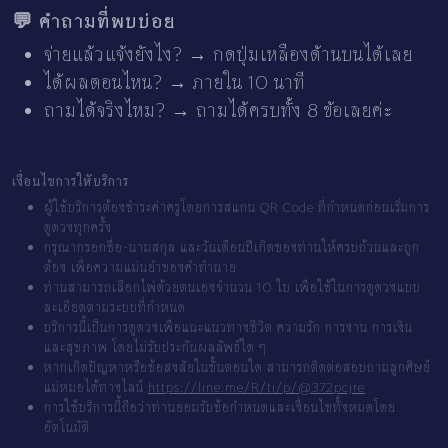
💬 คำถามที่พบบ่อย
จ่ายแล้วแจ้งยังไง? → กดปุ่มเหลืองด้านบนได้เลย
ได้ผลตอนไหน? → ภายใน 10 นาที
ถามได้จริงไหม? → ถามได้ครบทั้ง 8 ข้อเลยค่ะ
เงื่อนไขการให้บริการ
ผู้ใช้บริการต้องชำระค่าครูโดยการสแกน QR Code ที่กำหนดก่อนเริ่มการ
ดูดวงทุกครั้ง
กรุณากรอกชื่อ-นามสกุล และวันเดือนปีเกิดของท่านให้ครบถ้วนและถูก
ต้อง เพื่อความแม่นยำของคำทำนาย
ท่านสามารถเลือกไพ่ด้วยตนเองจำนวน 10 ใบ เพื่อใช้ในการดูดวงแบบ
ละเอียดตามระบบที่กำหนด
บริการนี้เป็นการดูดวงเพื่อแนะแนวทางชีวิต ความรัก การงาน การเงิน
และสุขภาพ โดยไม่รับประกันผลลัพธ์ใด ๆ
หากเกิดปัญหาหรือข้อสงสัยในขั้นตอนใด สามารถติดต่อสอบถามลูกศิษย์
แม่หมอได้ทางไลน์
https://line.me/R/ti/p/@372pcjre
การใช้บริการนี้ถือว่าท่านยอมรับข้อกำหนดและเงื่อนไขทั้งหมดโดย
อัตโนมัติ