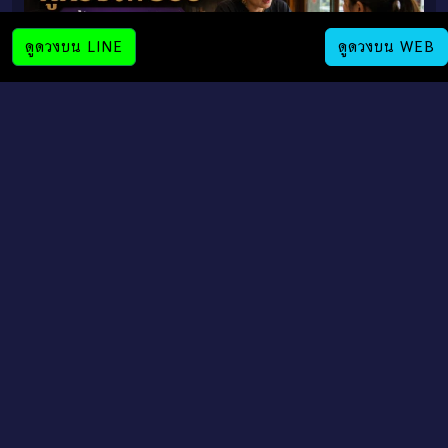
ดูดวงบน LINE
ดูดวงบน WEB
ทำไมดูดวงไพ่ยิปซีด้านการเงินถึงแม่นกว่าโหราศาสตร์ แบบวันเดือน
ปีเกิด?
การเงิน
ดวงการเงิน
โชคลาภ
ราศีกรกฎ
แนวโน้มเงิน