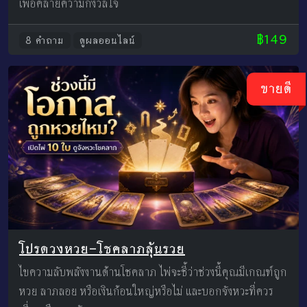
เพื่อคลายความกังวลใจ
฿149
8 คำถาม
ดูผลออนไลน์
ขายดี
โปรดวงหวย–โชคลาภลุ้นรวย
ไขความลับพลังงานด้านโชคลาภ ไพ่จะชี้ว่าช่วงนี้คุณมีเกณฑ์ถูก
หวย ลาภลอย หรือเงินก้อนใหญ่หรือไม่ และบอกจังหวะที่ควร