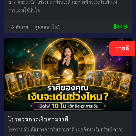
ลาภ และโบนัส ไพ่จะบอกจังหวะดีและช่วงที่ควรระวังเพื่อให้
วางแผนได้มั่นใจ
฿149
8 คำถาม
ดูผลออนไลน์
ขายดี
โปรดวงการเงินตามราศี
ไขความลับเส้นทางการเงินตามราศี เผยจังหวะรับทรัพย์ ความ