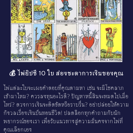
💰 ไพ่ยิปซี 10 ใบ ส่องชะตาการเงินของคุณ
ไพ่แต่ละใบจะเผยคำตอบที่คุณตามหา เช่น จะมีโชคลาภ
เข้ามาไหม? ควรลงทุนอะไรดี? ปัญหาหนี้สินจะหมดไปเมื่อ
ไหร่? ดวงการเงินจะติดขัดหรือราบรื่น? อย่าปล่อยให้ความ
กังวลเรื่องเงินบั่นทอนชีวิต! ปลดล็อกทุกคำถามกับนัก
พยากรณ์ของเรา เพื่อรับแนวทางสู่ความมั่นคงจากไพ่ที่
คุณเลือกเอง